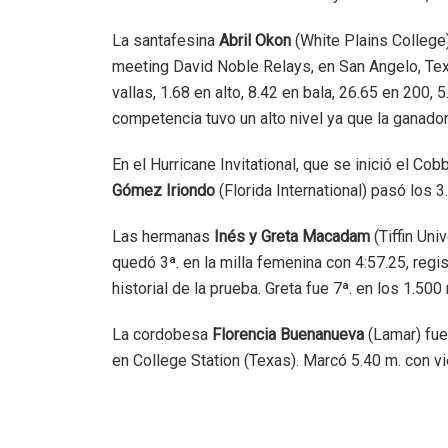
La santafesina
Abril Okon
(White Plains College)
meeting David Noble Relays, en San Angelo, Tex
vallas, 1.68 en alto, 8.42 en bala, 26.65 en 200, 
competencia tuvo un alto nivel ya que la ganador
En el Hurricane Invitational, que se inició el Co
Gómez Iriondo
(Florida International) pasó los 
Las hermanas
Inés y Greta Macadam
(Tiffin Uni
quedó 3ª. en la milla femenina con 4:57.25, regi
historial de la prueba. Greta fue 7ª. en los 1.50
La cordobesa
Florencia Buenanueva
(Lamar) fue 
en College Station (Texas). Marcó 5.40 m. con vi