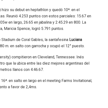
 hizo su debut en heptathlon y quedó 10ª. en el
as. Reunió 4.253 puntos con estos parciales: 15.67 en
5.05w en largo, 26.65 en jabalina y 2:45.29 en 800. La
a, Maricia Spence, logró 5.791 puntos.
bb Stadium de Coral Gables, la santafesina
Luciana
3.80 m. en salto con garrocha y ocupó el 12° puesto.
versity) compitieron en Cleveland, Tennessee. Inés
stro que la ubica entre las diez mejores argentinas del
0 metros llanos con 4:46.67.
16ª. en salto en largo en el meeting Farms Invitational,
ento a favor de 2,4ms.