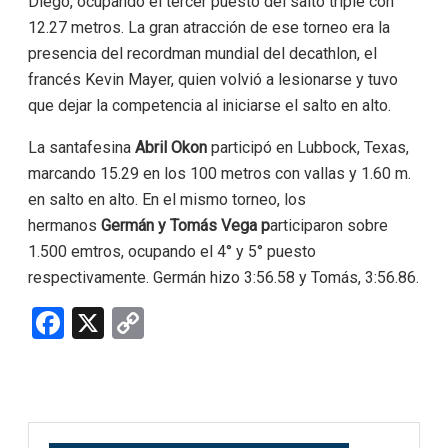
Diego, ocupando el tercer puesto del salto triple con
12.27 metros. La gran atracción de ese torneo era la
presencia del recordman mundial del decathlon, el
francés Kevin Mayer, quien volvió a lesionarse y tuvo
que dejar la competencia al iniciarse el salto en alto.
La santafesina
Abril Okon
participó en Lubbock, Texas,
marcando 15.29 en los 100 metros con vallas y 1.60 m.
en salto en alto. En el mismo torneo, los
hermanos
Germán y Tomás Vega p
articiparon sobre
1.500 emtros, ocupando el 4° y 5° puesto
respectivamente. Germán hizo 3:56.58 y Tomás, 3:56.86.
F
X
C
a
o
ce
py
b
Li