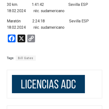
30 km. 1:41:42 Sevilla ESP
18.02.2024 réc. sudamericano
Maratón 2:24:18 Sevilla ESP
18.02.2024 réc. sudamericano
F
X
C
a
o
ce
py
Tags:
Bill Gates
b
Li
o
n
o
k
k