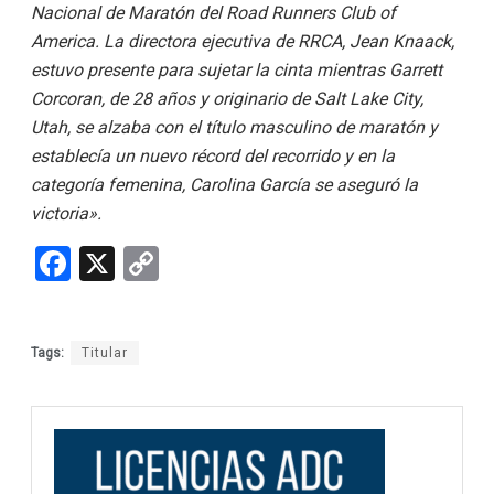
Nacional de Maratón del Road Runners Club of
America. La directora ejecutiva de RRCA, Jean Knaack,
estuvo presente para sujetar la cinta mientras Garrett
Corcoran, de 28 años y originario de Salt Lake City,
Utah, se alzaba con el título masculino de maratón y
establecía un nuevo récord del recorrido y en la
categoría femenina, Carolina García se aseguró la
victoria».
F
X
C
a
o
ce
py
Tags:
Titular
b
Li
o
n
o
k
k