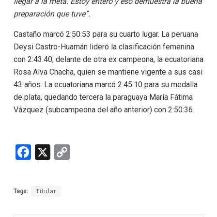
llegar a la meta. Estoy entero y eso demuestra la buena
preparación que tuve”.
Castaño marcó 2:50:53 para su cuarto lugar. La peruana
Deysi Castro-Huamán lideró la clasificación femenina
con 2:43:40, delante de otra ex campeona, la ecuatoriana
Rosa Alva Chacha, quien se mantiene vigente a sus casi
43 años. La ecuatoriana marcó 2:45:10 para su medalla
de plata, quedando tercera la paraguaya María Fátima
Vázquez (subcampeona del año anterior) con 2:50:36.
F
X
C
a
o
ce
py
Tags:
Titular
b
Li
o
n