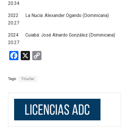
20.34
2022 La Nucía: Alexander Ogando (Dominicana)
20.27
2024 Cuiabá: José Alnardo González (Dominicana)
20.27
F
X
C
a
o
ce
py
Tags:
Tituilar
b
Li
o
n
o
k
k