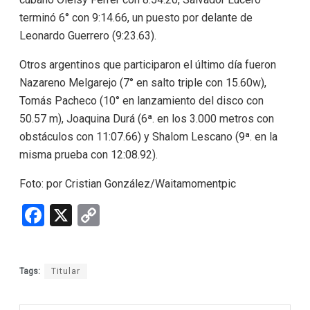
terminó 6° con 9:14.66, un puesto por delante de
Leonardo Guerrero (9:23.63).
Otros argentinos que participaron el último día fueron
Nazareno Melgarejo (7° en salto triple con 15.60w),
Tomás Pacheco (10° en lanzamiento del disco con
50.57 m), Joaquina Durá (6ª. en los 3.000 metros con
obstáculos con 11:07.66) y Shalom Lescano (9ª. en la
misma prueba con 12:08.92).
Foto: por Cristian González/Waitamomentpic
F
X
C
a
o
ce
py
Tags:
Titular
b
Li
o
n