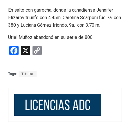
En salto con garrocha, donde la canadiense Jennifer
Elizarov triunfó con 4.45m, Carolina Scarponi fue 7a. con
380 y Luciana Gómez Iriondo, 9a. con 3.70 m.
Uriel Muñoz abandonó en su serie de 800.
F
X
C
a
o
ce
py
Tags:
Titular
b
Li
o
n
o
k
k