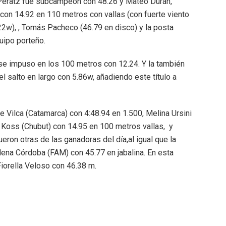
Peratz fue subcampeón con 48.26 y Mateo Durán,
o con 14.92 en 110 metros con vallas (con fuerte viento
.22w), , Tomás Pacheco (46.79 en disco) y la posta
uipo porteño.
se impuso en los 100 metros con 12.24. Y la también
 el salto en largo con 5.86w, añadiendo este título a
 Vilca (Catamarca) con 4:48.94 en 1.500, Melina Ursini
 Koss (Chubut) con 14.95 en 100 metros vallas, y
eron otras de las ganadoras del día,al igual que la
ena Córdoba (FAM) con 45.77 en jabalina. En esta
Fiorella Veloso con 46.38 m.