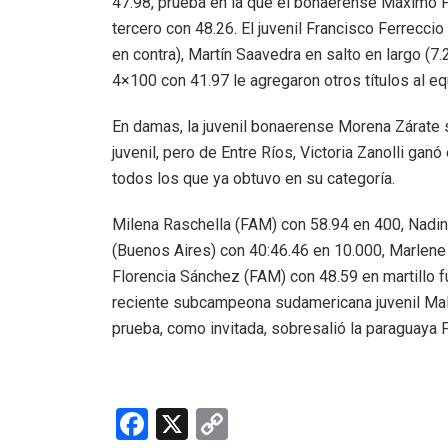
47.98, prueba en la que el bonaerense Máximo 
tercero con 48.26. El juvenil Francisco Ferrecci
en contra), Martín Saavedra en salto en largo (7
4×100 con 41.97 le agregaron otros títulos al eq
En damas, la juvenil bonaerense Morena Zárate 
juvenil, pero de Entre Ríos, Victoria Zanolli ganó
todos los que ya obtuvo en su categoría.
Milena Raschella (FAM) con 58.94 en 400, Nadine
(Buenos Aires) con 40:46.46 en 10.000, Marlene
Florencia Sánchez (FAM) con 48.59 en martillo fu
reciente subcampeona sudamericana juvenil Mal
prueba, como invitada, sobresalió la paraguaya 
F
X
C