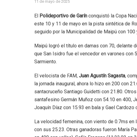
11 de mayo de 2025
El
Polideportivo de Garín
conquistó la Copa Naci
este 10 y 11 de mayo en la pista sintética de Ro
seguido por la Municipalidad de Maipú con 100 y
Maipú logró el título en damas con 70, delante d
que San Isidro fue el vencedor en varones con 5
Sarmiento.
El velocista de FAM,
Juan Agustín Sagasta
, com
la jornada inaugural, ahora lo hizo en 200 con 21
santacruceño Santiago Guidetti con 21.80. Otros 
santafesino Germán Muñoz con 54.10 en 400, Jer
Joaquín Díaz con 15.93 en bala y Gael Cardozo c
La velocidad femenina, con viento de 0.7ms en 
con sus 25.23. Otras ganadoras fueron María Paz