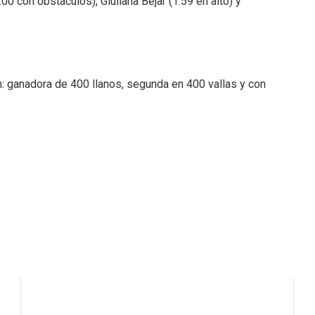
00 con obstáculos), Giuliana Bejar (1.59 en alto) y
n: ganadora de 400 llanos, segunda en 400 vallas y con