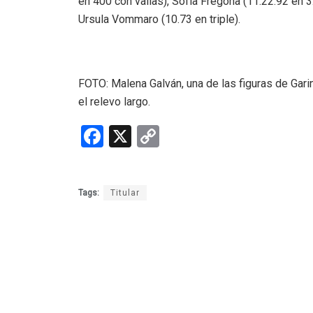
en 400 con vallas), Sofía Fregona (11:22.92 en 3.
Ursula Vommaro (10.73 en triple).
FOTO: Malena Galván, una de las figuras de Gari
el relevo largo.
F
X
C
a
o
ce
py
Tags:
Titular
b
Li
o
n
o
k
k