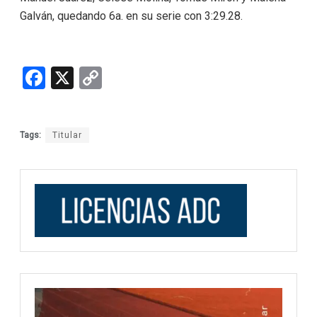
Galván, quedando 6a. en su serie con 3:29.28.
F
X
C
a
o
ce
py
Tags:
Titular
b
Li
o
n
o
k
k