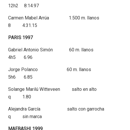
12h2 8:14.97
Carmen Mabel Arrúa 1.500 m. llanos
8 4:31.15
PARIS 1997
Gabriel Antonio Simón 60 m. llanos
4h5 6.96
Jorge Polanco 60 m. llanos
5h6 6.85
Solange Marilú Witteveen salto en alto
q 1.80
Alejandra García salto con garrocha
q sin marca
MAEBASHI 1999