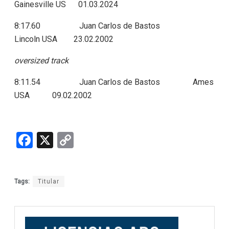
Gainesville US 01.03.2024
8:17.60 Juan Carlos de Bastos
Lincoln USA 23.02.2002
oversized track
8:11.54 Juan Carlos de Bastos Ames
USA 09.02.2002
F
X
C
a
o
ce
py
Tags:
Titular
b
Li
o
n
o
k