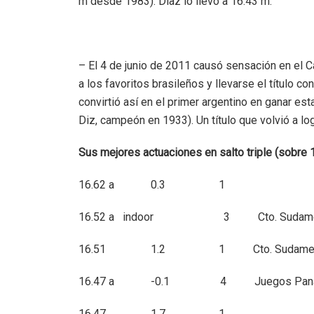
m desde 1983). Díaz lo llevó a 16.43 m.
– El 4 de junio de 2011 causó sensación en el 
a los favoritos brasileños y llevarse el título c
convirtió así en el primer argentino en ganar es
Diz, campeón en 1933). Un título que volvió a l
Sus mejores actuaciones en salto triple (sobre
16.62 a 0.3 1 S
16.52 a indoor 3 Cto. Sudameric
16.51 1.2 1 Cto. Sudameri
16.47 a -0.1 4 Juegos Panamer
16.47 1.7 1 Ros