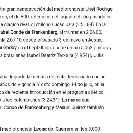
e otra gran demostración del mediofondista
Uriel Rodrigo
etros, el de 800, reteniendo el logrado el año pasado en
clásico rival, el chileno Lucas Jara (1:51.84). En la
sabel Conde de
Frankenberg,
al triunfar en 2:06.00,
enía 2:07.10 desde el pasado 3 de mayo en Austin,
ta Godoy
en el heptathlon, donde reunió 5.062 puntos y
 brasileñas Isabel Beatriz Teixeira (4.954) y Julia
había logrado la medalla de plata, terminando con un
años de vigencia. Y este domingo 14 de julio, en la
a de reciente introducción en el programa atlético-
o a los colombianos (3:24.31).
La marca que
el Conde de Frankenberg y Manuel Juárez también
el mediofondista
Leonardo Guerrero
en los 3.000