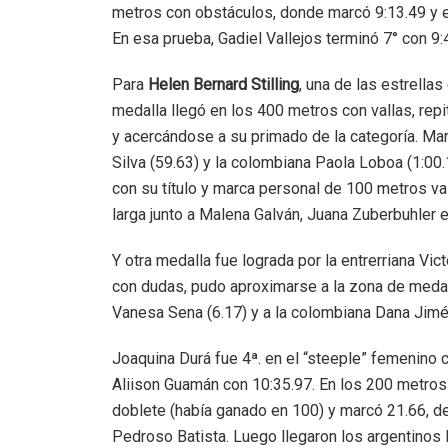
metros con obstáculos, donde marcó 9:13.49 y e
En esa prueba, Gadiel Vallejos terminó 7° con 9:
Para
Helen Bernard Stilling
, una de las estrella
medalla llegó en los 400 metros con vallas, re
y acercándose a su primado de la categoría. Ma
Silva (59.63) y la colombiana Paola Loboa (1:00.
con su título y marca personal de 100 metros val
larga junto a Malena Galván, Juana Zuberbuhler
Y otra medalla fue lograda por la entrerriana Vi
con dudas, pudo aproximarse a la zona de medall
Vanesa Sena (6.17) y a la colombiana Dana Jimé
Joaquina Durá fue 4ª. en el “steeple” femenino 
Aliison Guamán con 10:35.97. En los 200 metros
doblete (había ganado en 100) y marcó 21.66, de
Pedroso Batista. Luego llegaron los argentinos