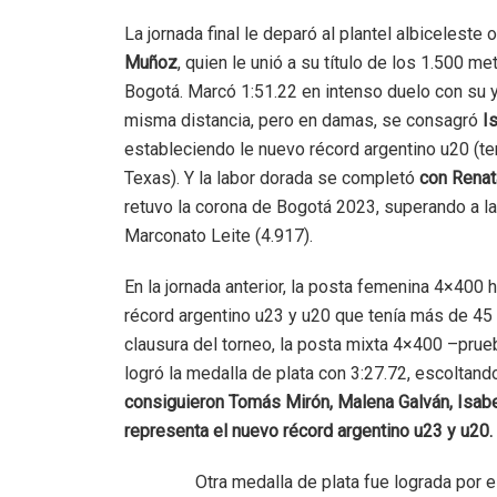
La jornada final le deparó al plantel albicelest
Muñoz
, quien le unió a su título de los 1.500 m
Bogotá. Marcó 1:51.22 en intenso duelo con su ya 
misma distancia, pero en damas, se consagró
I
estableciendo le nuevo récord argentino u20 (t
Texas). Y la labor dorada se completó
con Rena
retuvo la corona de Bogotá 2023, superando a las
Marconato Leite (4.917).
En la jornada anterior, la posta femenina 4×400 
récord argentino u23 y u20 que tenía más de 45 
clausura del torneo, la posta mixta 4×400 –prueb
logró la medalla de plata con 3:27.72, escoltand
consiguieron Tomás Mirón, Malena Galván, Isab
representa el nuevo récord argentino u23 y u20.
Otra medalla de plata fue lograda por 