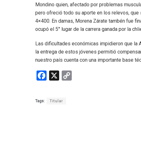
Mondino quien, afectado por problemas muscula
pero ofreció todo su aporte en los relevos, qu
4×400. En damas, Morena Zárate tambén fue final
ocupó el 5° lugar de la carrera ganada por la chl
Las dificultades económicas impidieron que la Ar
la entrega de estos jóvenes permitió compensar
nuestro país cuenta con una importante base técn
F
X
C
a
o
ce
py
Tags:
Titular
b
Li
o
n
o
k
k