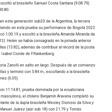
scoltó al brasileño Samuel Costa Santana (9:08.79).
49.80.
s en esta generación sub20 de la Argentina, la tercera
pitiendo en esta prueba su performance de Bogotá 2023
rcó 1:00.19 y escoltó a la brasileña Amanda Miranda da
13). Helen se había consagrado en la jornada anterior
las (13.82), además de contribuir al récord de la posta
 e Isabel Conde de FRankenberg.
ctoria Zanolli en salto en largo. Después de un comienzo
as y terminó con 5.84 m., escoltando a la brasileña
nez (6.05).
con 11:14.81, prueba dominada por la ecuatoriana
 masculinos, el chileno Benjamín Aravena completó su
lante de la dupla brasileña Wesley Dionisio da Silva y
 Manuel Juárez (aún sub 18) con 21.79 y Tomás