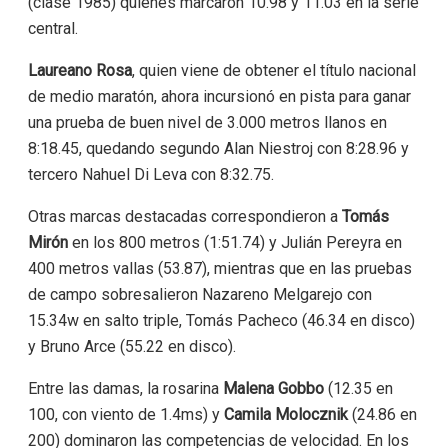
(clase 1985) quienes marcaron 10.98 y 11.03 en la serie
central.
Laureano Rosa
, quien viene de obtener el título nacional
de medio maratón, ahora incursionó en pista para ganar
una prueba de buen nivel de 3.000 metros llanos en
8:18.45, quedando segundo Alan Niestroj con 8:28.96 y
tercero Nahuel Di Leva con 8:32.75.
Otras marcas destacadas correspondieron a
Tomás
Mirón
en los 800 metros (1:51.74) y Julián Pereyra en
400 metros vallas (53.87), mientras que en las pruebas
de campo sobresalieron Nazareno Melgarejo con
15.34w en salto triple, Tomás Pacheco (46.34 en disco)
y Bruno Arce (55.22 en disco).
Entre las damas, la rosarina
Malena Gobbo
(12.35 en
100, con viento de 1.4ms) y
Camila Molocznik
(24.86 en
200) dominaron las competencias de velocidad. En los