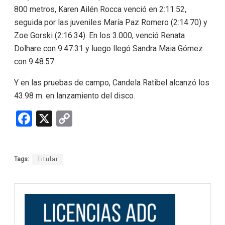
800 metros, Karen Ailén Rocca venció en 2:11.52,
seguida por las juveniles María Paz Romero (2:14.70) y
Zoe Gorski (2:16.34). En los 3.000, venció Renata
Dolhare con 9:47.31 y luego llegó Sandra Maia Gómez
con 9:48.57.
Y en las pruebas de campo, Candela Ratibel alcanzó los
43.98 m. en lanzamiento del disco.
F
X
C
a
o
ce
py
Tags:
Titular
b
Li
o
n
o
k
k