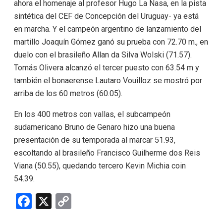
ahora el homenaje al profesor Hugo La Nasa, en la pista
sintética del CEF de Concepción del Uruguay- ya está
en marcha. Y el campeón argentino de lanzamiento del
martillo Joaquín Gómez ganó su prueba con 72.70 m., en
duelo con el brasileño Allan da Silva Wolski (71.57).
Tomás Olivera alcanzó el tercer puesto con 63.54 m y
también el bonaerense Lautaro Vouilloz se mostró por
arriba de los 60 metros (60.05).
En los 400 metros con vallas, el subcampeón
sudamericano Bruno de Genaro hizo una buena
presentación de su temporada al marcar 51.93,
escoltando al brasileño Francisco Guilherme dos Reis
Viana (50.55), quedando tercero Kevin Michia coin
54.39.
F
X
C
a
o