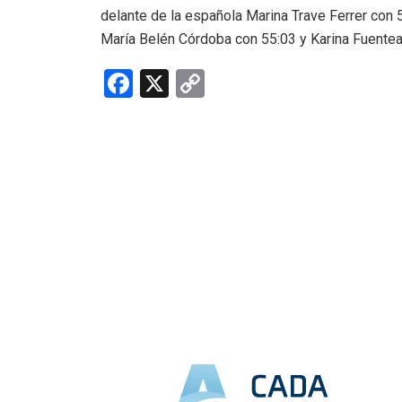
delante de la española Marina Trave Ferrer con 
María Belén Córdoba con 55:03 y Karina Fuentea
F
X
C
a
o
ce
py
b
Li
o
n
o
k
k