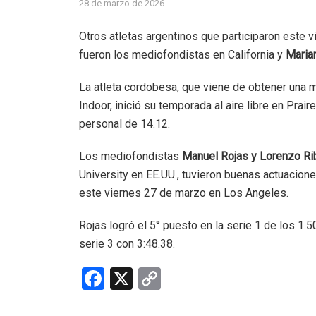
28 de marzo de 2026
Otros atletas argentinos que participaron este 
fueron los mediofondistas en California y
Maria
La atleta cordobesa, que viene de obtener una m
Indoor, inició su temporada al aire libre en Pra
personal de 14.12.
Los mediofondistas
Manuel Rojas y Lorenzo Ri
University en EE.UU., tuvieron buenas actuacion
este viernes 27 de marzo en Los Angeles.
Rojas logró el 5° puesto en la serie 1 de los 1.
serie 3 con 3:48.38.
F
X
C
a
o