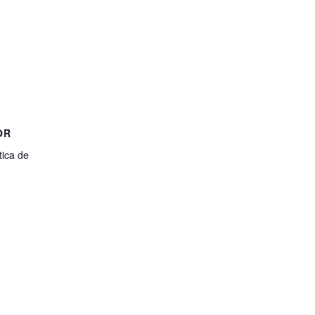
OR
tica de