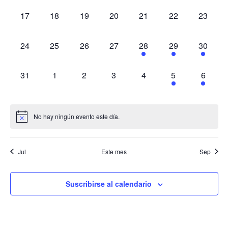
de
0
0
0
0
0
0
0
17
18
19
20
21
22
23
eventos,
eventos,
eventos,
eventos,
eventos,
eventos,
eventos
Even
0
0
0
0
1
1
1
24
25
26
27
28
29
30
eventos,
eventos,
eventos,
eventos,
evento,
evento,
evento,
0
0
0
0
0
1
1
31
1
2
3
4
5
6
eventos,
eventos,
eventos,
eventos,
eventos,
evento,
evento,
No hay ningún evento este día.
Jul
Este mes
Sep
Suscribirse al calendario