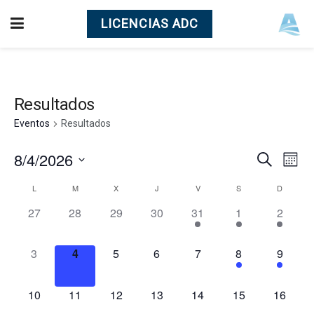
LICENCIAS ADC
Resultados
Eventos
Resultados
8/4/2026
Nave
Na
Buscar
Mes
Seleccionar
de
L
M
X
J
V
S
D
Calendario
de
fecha.
0
0
0
0
1
1
1
27
28
29
30
31
1
2
vi
de
búsq
eventos,
eventos,
eventos,
eventos,
evento,
evento,
evento,
de
0
0
0
0
0
1
1
3
4
5
6
7
8
9
Eventos
y
Ev
eventos,
eventos,
eventos,
eventos,
eventos,
evento,
evento,
vista
0
0
0
0
0
0
0
10
11
12
13
14
15
16
eventos,
eventos,
eventos,
eventos,
eventos,
eventos,
eventos