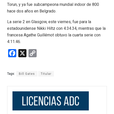
Torun, y ya fue subcampeona mundial indoor de 800
hace dos años en Belgrado.
La serie 2 en Glasgow, este viernes, fue para la
estadounidense Nikki Hiltz con 4:34.34, mientras que la
francesa Agathe Guillémot obtuvo la cuarta serie con
4:11.46.
F
X
C
a
o
ce
py
Tags:
Bill Gates
Titular
b
Li
o
n
o
k
k