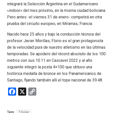
integrará la Selección Argentina en el Sudamericano
«indoor» del mes próximo, en la misma ciudad boliviana.
Pero antes -el viernes 31 de enero- competirá en otra
prueba del circuito europeo, en Miramas, Francia.
Nacido hace 25 años y bajo la conducción técnica del
profesor Javier Morillas, Florio es el gran protagonista
de la velocidad pura de nuestro atletismo en las últimas
temporadas. Se apoderó del récord absoluto de los 100
metros con sus 10.11 en Cascavel 2022 y al año
siguiente integró la posta 4×100 que obtuvo una
histórica medalla de bronce en los Panamericanos de
Santiago, fijando también allí el tope nacional de 39.48.
F
X
C
a
o
ce
py
Tags:
Titular