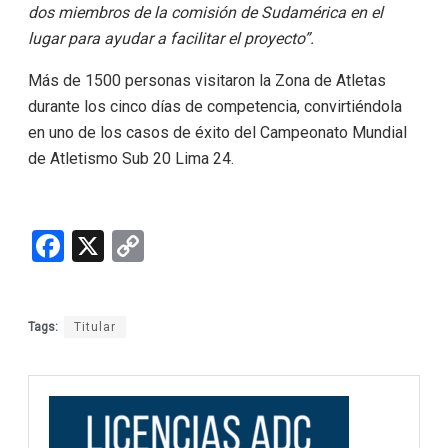
dos miembros de la comisión de Sudamérica en el
lugar para ayudar a facilitar el proyecto”.
Más de 1500 personas visitaron la Zona de Atletas
durante los cinco días de competencia, convirtiéndola
en uno de los casos de éxito del Campeonato Mundial
de Atletismo Sub 20 Lima 24.
F
X
C
a
o
ce
py
Tags:
Titular
b
Li
o
n
o
k
k