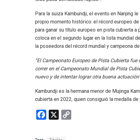
Para la suiza Kambundji, el evento en Nanjing l
propio momento histórico: el récord europeo de 
para ganar su título europeo en pista cubierta a
coloca en el segundo lugar en la lista mundial d
la poseedora del récord mundial y campeona de
“El Campeonato Europeo de Pista Cubierta fue 
correr en el Campeonato Mundial de Pista Cubie
nuevo y de intentar lograr otra buena actuación”
Kambundji es la hermana menor de Mujinga Kam
cubierta en 2022, quien consiguió la medalla de
F
X
C
a
o
ce
py
Tags:
Titular