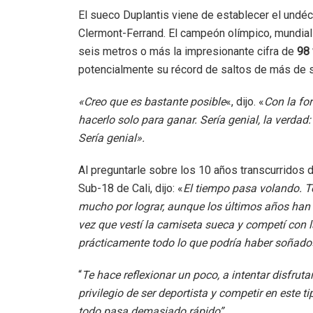
El sueco Duplantis viene de establecer el undéc
Clermont-Ferrand. El campeón olímpico, mundial
seis metros o más la impresionante cifra de
98
potencialmente su récord de saltos de más de 
«Creo que es bastante posible
«, dijo. «
Con la fo
hacerlo solo para ganar. Sería genial, la verdad:
Sería genial».
Al preguntarle sobre los 10 años transcurridos
Sub-18 de Cali, dijo: «
El tiempo pasa volando. 
mucho por lograr, aunque los últimos años han 
vez que vestí la camiseta sueca y competí con 
prácticamente todo lo que podría haber soñado
“
Te hace reflexionar un poco, a intentar disfrut
privilegio de ser deportista y competir en este 
todo pasa demasiado rápido”.